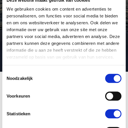
being bold.
We gebruiken cookies om content en advertenties te
personaliseren, om functies voor social media te bieden
Robert Frost
en om ons websiteverkeer te analyseren. Ook delen we
informatie over uw gebruik van onze site met onze
partners voor social media, adverteren en analyse. Deze
partners kunnen deze gegevens combineren met andere
informatie die u aan ze heeft verstrekt of die ze hebben
verzameld op basis van uw gebruik van hun services.
Toestemmingsselectie
Noodzakelijk
Onze vloot
Linssen Yachts bouwt stalen motorjachten van 9-16 meter (30-50 voet) in
Voorkeuren
haar 45.000 vierkante meter grote scheepswerf in Maasbracht, Nederland.
Vanaf de eerste schets, ontwikkeling, prototyping en volledige productie.
Alles wordt in eigen huis gedaan.
Statistieken
In een
unieke serieproductie
bouwt Linssen Yachts vier jachtseries: de
veelzijdige Grand Sturdy-serie, de sportieve SL-serie, de unieke Variotop®-