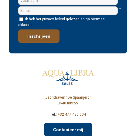
*
Ik heb het privacy beleid gelezen en ga hiermee
akkoord.
(Privacybeleid)
Inschrijven
Jachthaven "De Spaanjerd"
3640 Kinrooi
Tel.:
+32 477 436 604
Contacteer mij