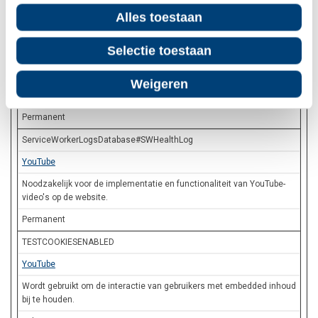
Sessie
Alles toestaan
LogsDatabaseV2:V#||LogsRequestsStore
Selectie toestaan
YouTube
Wordt gebruikt om de interactie van gebruikers met embedded inhoud
Weigeren
bij te houden.
Permanent
ServiceWorkerLogsDatabase#SWHealthLog
YouTube
Noodzakelijk voor de implementatie en functionaliteit van YouTube-
video's op de website.
Permanent
TESTCOOKIESENABLED
YouTube
Wordt gebruikt om de interactie van gebruikers met embedded inhoud
bij te houden.