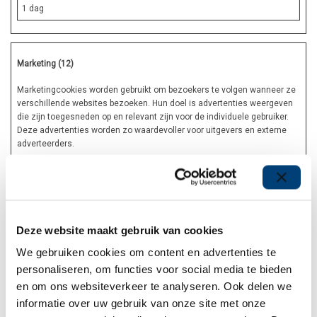
1 dag
Marketing (12)
Marketingcookies worden gebruikt om bezoekers te volgen wanneer ze
verschillende websites bezoeken. Hun doel is advertenties weergeven
die zijn toegesneden op en relevant zijn voor de individuele gebruiker.
Deze advertenties worden zo waardevoller voor uitgevers en externe
adverteerders.
Naam
Aanbieder
Doel
Deze website maakt gebruik van cookies
Maximale bewaartermijn
We gebruiken cookies om content en advertenties te
__Secure-ROLLOUT_TOKEN
personaliseren, om functies voor social media te bieden
en om ons websiteverkeer te analyseren. Ook delen we
YouTube
informatie over uw gebruik van onze site met onze
Wordt gebruikt om de interactie van gebruikers met embedded inhoud