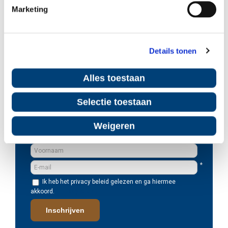
Marketing
Details tonen
Alles toestaan
Selectie toestaan
Laat je dromen niet varen
Schrijf je in op onze nieuwsbrief en droom weg bij de
Weigeren
nieuwste modellen en innovaties.
*
Ik heb het privacy beleid gelezen en ga hiermee
akkoord.
(Privacybeleid)
Inschrijven