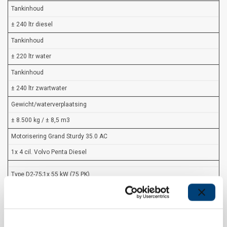
Tankinhoud
± 240 ltr diesel
Tankinhoud
± 220 ltr water
Tankinhoud
± 240 ltr zwartwater
Gewicht/waterverplaatsing
± 8.500 kg / ± 8,5 m3
Motorisering Grand Sturdy 35.0 AC
1x 4 cil. Volvo Penta Diesel
Type D2-75;1x 55 kW (75 PK)
Emission compliance: EPA Tier 3, EU RCD Stage II, BSO II