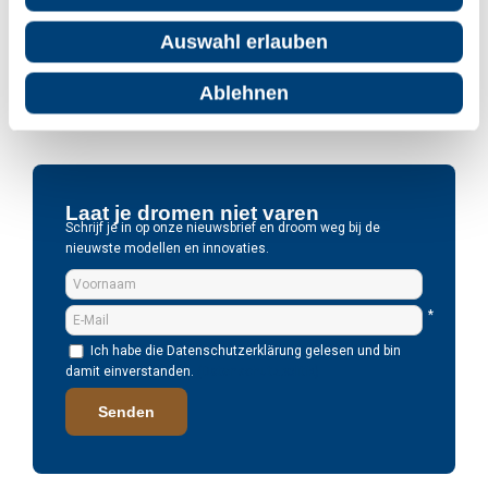
Die Linssen Variodeck Series ist die Yachtserie mit dem Variodeck Grand
Auswahl erlauben
Sturdy 500 Sedan. Die größte Yacht mit offenem Cockpit von Linssen
Yachts. Mit seinen Maßen von 15,50 x 4,65 Metern ist es der ultimative
Reisende auf Europas Wasserstraßen.
Ablehnen
Mehr lesen
Laat je dromen niet varen
Schrijf je in op onze nieuwsbrief en droom weg bij de
nieuwste modellen en innovaties.
*
Ich habe die Datenschutzerklärung gelesen und bin
damit einverstanden.
(Datenschutzpolitik)
Senden